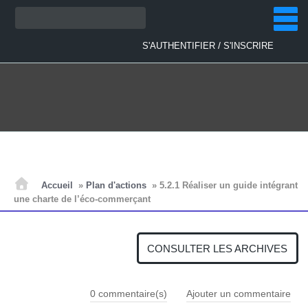
Aller
Recherche
au
contenu
/
S'AUTHENTIFIER
S'INSCRIRE
ACCUEIL
Accueil
»
Plan d'actions
»
5.2.1 Réaliser un guide intégrant
une charte de l’éco-commerçant
ACTUALITÉS
CONSULTER LES ARCHIVES
PLAN D'ACTIONS
0
commentaire(s)
Ajouter un commentaire