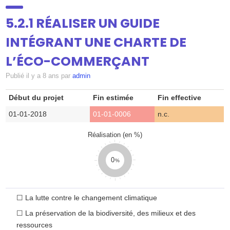
SUIVI
5.2.1 RÉALISER UN GUIDE
INTÉGRANT UNE CHARTE DE
DOSSIERS
L’ÉCO-COMMERÇANT
Publié
il y a 8 ans
par
admin
ATELIERS
▼
Début du projet
Fin estimée
Fin effective
01-01-2018
01-01-0006
n.c.
CONTRIBUEZ
Réalisation (en %)
0
CONTACT
☐
La lutte contre le changement climatique
☐
La préservation de la biodiversité, des milieux et des
ressources