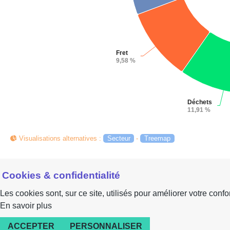
Fret
Fret
9,58 %
9,58 %
Déchets
Déchets
11,91 %
11,91 %
End of interactive chart.
Visualisations alternatives
:
Secteur
-
Treemap
Cookies & confidentialité
Les cookies sont, sur ce site, utilisés pour améliorer votre confort
En savoir plus
ACCEPTER
PERSONNALISER